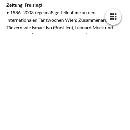
Zeitung, Freising)
• 1986–2003 regelmäßige Teilnahme an den
Internationalen Tanzwochen Wien: Zusammenarbeit mit
Tänzern wie Ismael Ivo (Brasilien), Leonard Meek und
Michael Joy,(Alvin Ailey Company/USA), Milton Myers
(USA), Jennifer Muller (USA), Karine Saporta
und Regine Chopinot (Frankreich), Nina Corti (Schweiz),
Joe Alegado (USA) u.v.a.
• 2004-2010 multikulturelles Percussionprojekt
"Tamburo Mundi" mit Murat Coskun und Andrea Piccioni
• Seit 2005 regelmäßig Teilnahme als Musiker und
Komponist (Bodypercussion) bei der Chor Cantares
(München)
• 2007 Solokonzert und Worksshop in der PAS
(Percussive Arts Society) Germany (Frankfurt)
*2008 Solo Konzert und Workshop in der PASIC
(Percussive Arts Society International Congress) in Austin